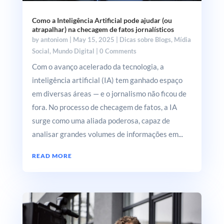
Como a Inteligência Artificial pode ajudar (ou
atrapalhar) na checagem de fatos jornalísticos
by
antoniom
|
May 15, 2025
|
Dicas sobre Blogs
,
Mídia
Social
,
Mundo Digital
| 0 Comments
Com o avanço acelerado da tecnologia, a
inteligência artificial (IA) tem ganhado espaço
em diversas áreas — e o jornalismo não ficou de
fora. No processo de checagem de fatos, a IA
surge como uma aliada poderosa, capaz de
analisar grandes volumes de informações em...
READ MORE