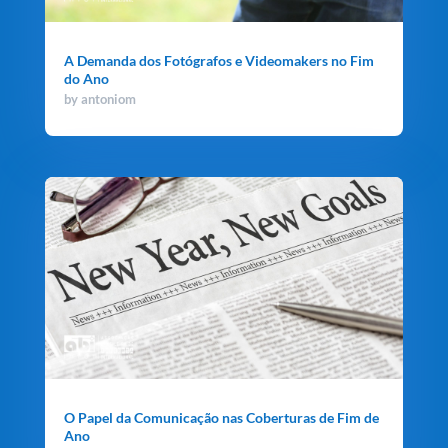
A Demanda dos Fotógrafos e Videomakers no Fim
do Ano
by
antoniom
O Papel da Comunicação nas Coberturas de Fim de
Ano