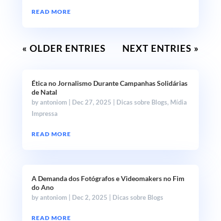
READ MORE
« OLDER ENTRIES
NEXT ENTRIES »
Ética no Jornalismo Durante Campanhas Solidárias
de Natal
by
antoniom
|
Dec 27, 2025
|
Dicas sobre Blogs
,
Mídia
Impressa
READ MORE
A Demanda dos Fotógrafos e Videomakers no Fim
do Ano
by
antoniom
|
Dec 2, 2025
|
Dicas sobre Blogs
READ MORE