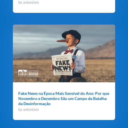
by
antoniom
Fake News na Época Mais Sensível do Ano: Por que
Novembro e Dezembro São um Campo de Batalha
da Desinformação
by
antoniom