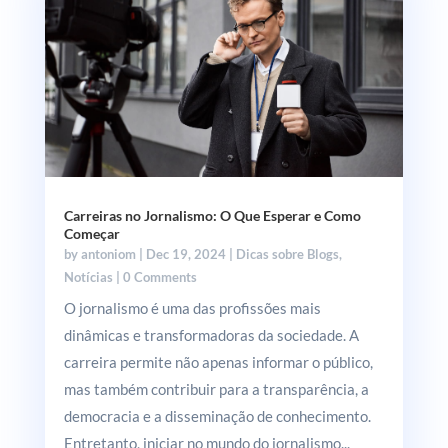
Carreiras no Jornalismo: O Que Esperar e Como
Começar
by
antoniom
|
Dec 19, 2024
|
Dicas sobre Blogs
,
Notícias
| 0 Comments
O jornalismo é uma das profissões mais
dinâmicas e transformadoras da sociedade. A
carreira permite não apenas informar o público,
mas também contribuir para a transparência, a
democracia e a disseminação de conhecimento.
Entretanto, iniciar no mundo do jornalismo...