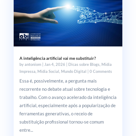
A inteligência artificial vai me substituir?
by
antoniom
|
Jan 4, 2026
|
Dicas sobre Blogs
,
Mídia
Impressa
,
Mídia Social
,
Mundo Digital
| 0 Comments
Essa é, possivelmente, a pergunta mais
recorrente no debate atual sobre tecnologia e
trabalho. Com o avanço acelerado da inteligência
artificial, especialmente após a popularização de
ferramentas generativas, o receio de
substituição profissional tornou-se comum
entre...