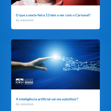
O que a sexta-feira 13 tem a ver com o Carnaval?
by
antoniom
A inteligência artificial vai me substituir?
by
antoniom