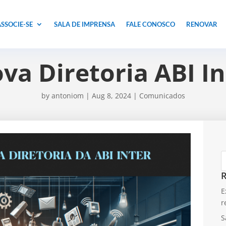
SSOCIE-SE
SALA DE IMPRENSA
FALE CONOSCO
RENOVAR
va Diretoria ABI I
by
antoniom
|
Aug 8, 2024
|
Comunicados
R
E
r
S