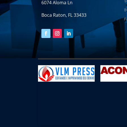
6074 Aloma Ln
B
Boca Raton, FL 33433
F