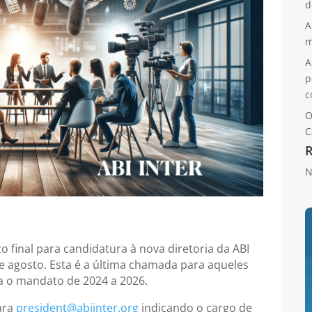
d
A
m
A
p
c
O
C
N
 final para candidatura à nova diretoria da ABI
de agosto. Esta é a última chamada para aqueles
ra o mandato de 2024 a 2026.
para
president@abiinter.org
indicando o cargo de