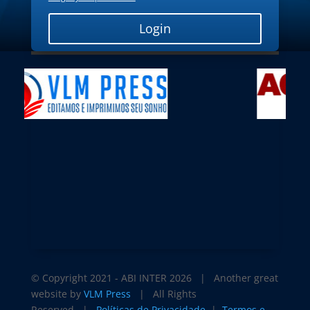
Login
© Copyright 2021 - ABI INTER
2026 | Another great
website by
VLM Press
| All Rights
Reserved |
Políticas de Privacidade
|
Termos e