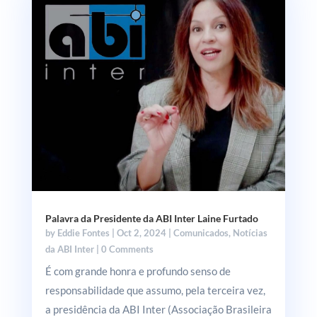
Palavra da Presidente da ABI Inter Laine Furtado
by
Eddie Fontes
|
Oct 2, 2024
|
Comunicados
,
Notícias
da ABI Inter
| 0 Comments
É com grande honra e profundo senso de
responsabilidade que assumo, pela terceira vez,
a presidência da ABI Inter (Associação Brasileira