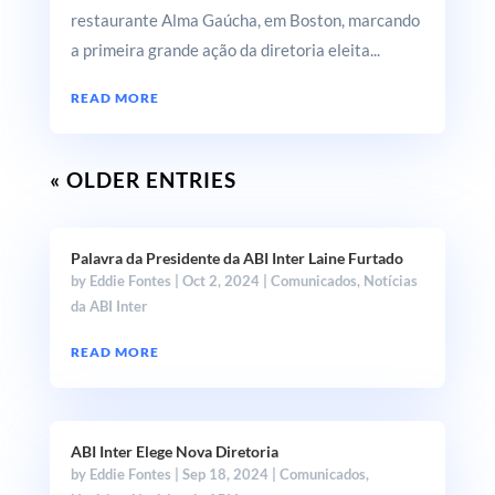
restaurante Alma Gaúcha, em Boston, marcando
a primeira grande ação da diretoria eleita...
READ MORE
« OLDER ENTRIES
Palavra da Presidente da ABI Inter Laine Furtado
by
Eddie Fontes
|
Oct 2, 2024
|
Comunicados
,
Notícias
da ABI Inter
READ MORE
ABI Inter Elege Nova Diretoria
by
Eddie Fontes
|
Sep 18, 2024
|
Comunicados
,