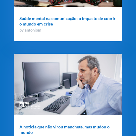
Saúde mental na comunicação: o impacto de cobrir
o mundo em crise
by
antoniom
A notícia que não virou manchete, mas mudou o
mundo