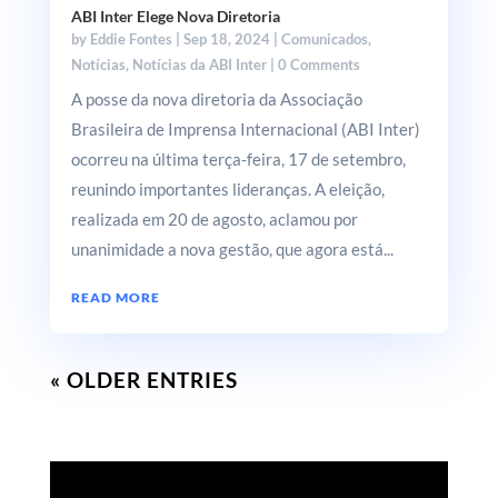
ABI Inter Elege Nova Diretoria
by
Eddie Fontes
|
Sep 18, 2024
|
Comunicados
,
Notícias
,
Notícias da ABI Inter
| 0 Comments
A posse da nova diretoria da Associação
Brasileira de Imprensa Internacional (ABI Inter)
ocorreu na última terça-feira, 17 de setembro,
reunindo importantes lideranças. A eleição,
realizada em 20 de agosto, aclamou por
unanimidade a nova gestão, que agora está...
READ MORE
« OLDER ENTRIES