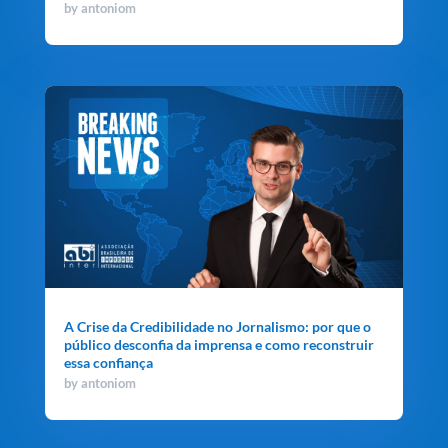
by
antoniom
A Crise da Credibilidade no Jornalismo: por que o
público desconfia da imprensa e como reconstruir
essa confiança
by
antoniom