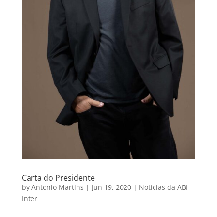
Carta do Presidente
by
Antonio Martins
|
Jun 19, 2020
|
Notícias da ABI
Inter