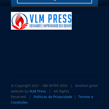
© Copyright 2021 - ABI INTER
2026 | Another great
website by
VLM Press
| All Rights
Reserved |
Políticas de Privacidade
|
Termos e
Condições